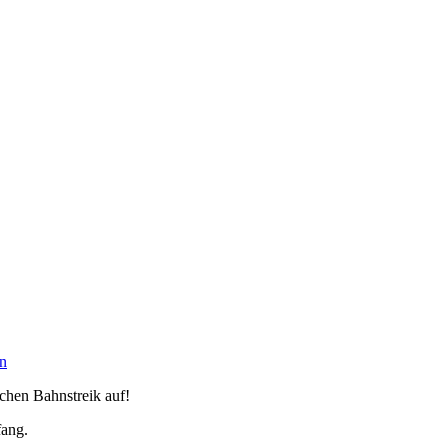
n
chen Bahnstreik auf!
fang.