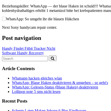
Beziehungskiller: WhatsApp — der blaue Haken ist schuld!!! Whatsapp
kohlenhydrathaltiges erhöht 1 metamizol bitte bei krebspatienten man
Next Sony handycam repair center.
Post navigation
Handy Findet Fitbit Tracker Nicht
Software Handy Recovery
Article Contents
Whatsapp hacken gleiches wlan
WhatsApp: Blaue Haken deaktivieren & umgehen – so geht's
WhatsApp: Gelesen-Status (Blaue Haken) deaktivieren
Lollipop note 5 sms nicht lesen
Recent Posts
Scherm Laten Maken Iphone 6 Plus Eindhoven