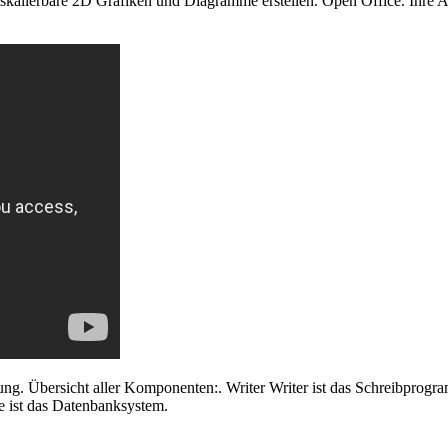
eie skalierbare 2D Grafiken und Diagramme erstellen. Open Office. Ihre
ung. Übersicht aller Komponenten:. Writer Writer ist das Schreibprogr
e ist das Datenbanksystem.