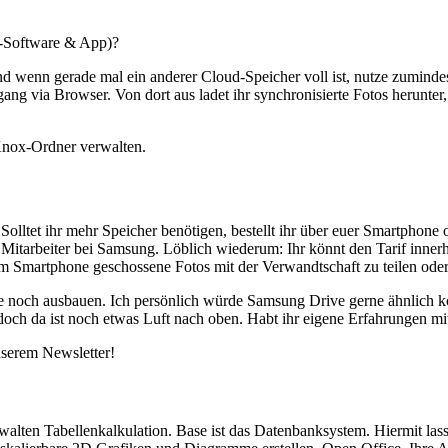
-Software & App)?
nd wenn gerade mal ein anderer Cloud-Speicher voll ist, nutze zuminde
ang via Browser. Von dort aus ladet ihr synchronisierte Fotos herunte
Knox-Ordner verwalten.
lltet ihr mehr Speicher benötigen, bestellt ihr über euer Smartphone 
itarbeiter bei Samsung. Löblich wiederum: Ihr könnt den Tarif innerh
em Smartphone geschossene Fotos mit der Verwandtschaft zu teilen oder
rne noch ausbauen. Ich persönlich würde Samsung Drive gerne ähnlich
, doch da ist noch etwas Luft nach oben. Habt ihr eigene Erfahrungen 
nserem Newsletter!
erwalten Tabellenkalkulation. Base ist das Datenbanksystem. Hiermit la