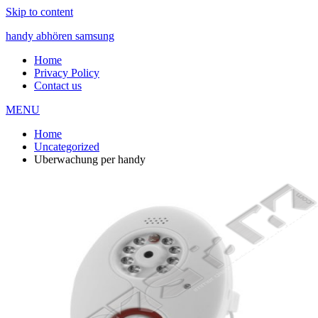
Skip to content
handy abhören samsung
Home
Privacy Policy
Contact us
MENU
Home
Uncategorized
Uberwachung per handy