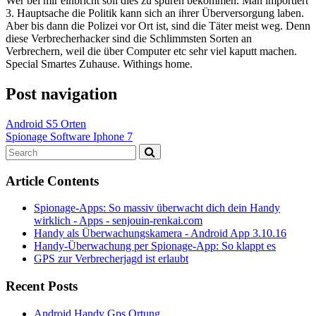
Wer bei mir einbricht soll dies zu spüren bekommen. Man importiert
3. Hauptsache die Politik kann sich an ihrer Überversorgung laben.
Aber bis dann die Polizei vor Ort ist, sind die Täter meist weg. Denn
diese Verbrecherhacker sind die Schlimmsten Sorten an
Verbrechern, weil die über Computer etc sehr viel kaputt machen.
Special Smartes Zuhause. Withings home.
Post navigation
Android S5 Orten
Spionage Software Iphone 7
Article Contents
Spionage-Apps: So massiv überwacht dich dein Handy
wirklich - Apps - senjouin-renkai.com
Handy als Überwachungskamera - Android App 3.10.16
Handy-Überwachung per Spionage-App: So klappt es
GPS zur Verbrecherjagd ist erlaubt
Recent Posts
Android Handy Gps Ortung