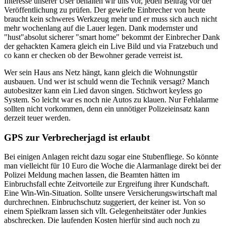
Interesse unserer User behalten wir uns vor, jeden Beitrag vor der
Veröffentlichung zu prüfen. Der gewiefte Einbrecher von heute
braucht kein schweres Werkzeug mehr und er muss sich auch nicht
mehr wochenlang auf die Lauer legen. Dank modernster und
"hust"absolut sicherer "smart home" bekommt der Einbrecher Dank
der gehackten Kamera gleich ein Live Bild und via Fratzebuch und
co kann er checken ob der Bewohner gerade verreist ist.
Wer sein Haus ans Netz hängt, kann gleich die Wohnungstür
ausbauen. Und wer ist schuld wenn die Technik versagt? Manch
autobesitzer kann ein Lied davon singen. Stichwort keyless go
System. So leicht war es noch nie Autos zu klauen. Nur Fehlalarme
sollten nicht vorkommen, denn ein unnötiger Polizeieinsatz kann
derzeit teuer werden.
GPS zur Verbrecherjagd ist erlaubt
Bei einigen Anlagen reicht dazu sogar eine Stubenfliege. So könnte
man vielleicht für 10 Euro die Woche die Alarmanlage direkt bei der
Polizei Meldung machen lassen, die Beamten hätten im
Einbruchsfall echte Zeitvorteile zur Ergreifung ihrer Kundschaft.
Eine Win-Win-Situation. Sollte unsere Versicherungswirtschaft mal
durchrechnen. Einbruchschutz suggeriert, der keiner ist. Von so
einem Spielkram lassen sich vllt. Gelegenheitstäter oder Junkies
abschrecken. Die laufenden Kosten hierfür sind auch noch zu