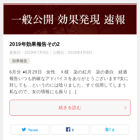
2019年効果報告その2
更新日：
2019年7月4日
公開日：
2019年4月9日
効果報告
6月分 ●6月29日 女性 Ｘ様 染の紅月 染の蒼白 経過
報告いつも的確なアドバイスをありがとうございます‼️女に
対しても…というのには唸りました。すぐ信用してしまう
私なので、女の情報にも振り […]
続きを読む
Tweet
0
0