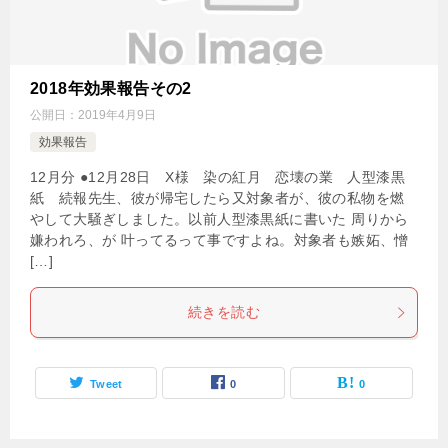
2018年効果報告その2
公開日：
2019年4月9日
効果報告
12月分 ●12月28日 X様 染の紅月 恋壊の業 人型漆黒
紙 続報先生、彼が帰宅したら又対象者が、彼の私物を燃
やして大騒ぎしました。以前人型漆黒紙に書いた 周りから
嫌われろ、が 叶ってるって事ですよね。対象者も嫉妬、憎
[…]
続きを読む
Tweet
0
0