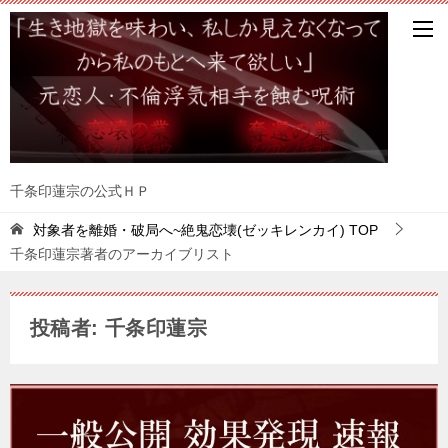
千条印蓮宗の公式ＨＰ
対象者を離婚・破局へ~絶鬼恋壊(ゼッキレンカイ)
TOP
千条印蓮宗著者のアーカイブリスト
投稿者:
千条印蓮宗