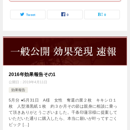
Tweet
0
0
2016年効果報告その1
公開日：
2019年4月11日
効果報告
5月分 ●5月31日 A様 女性 奪還の業２枚 キキシロ１
枚 人型漆黒紙１枚 約３か月その節は親身に相談に乗っ
て頂きありがとうございました。千条印蓮宗様に提案して
いただいた通りに購入したら、本当に願いが叶ってすごく
ビック […]