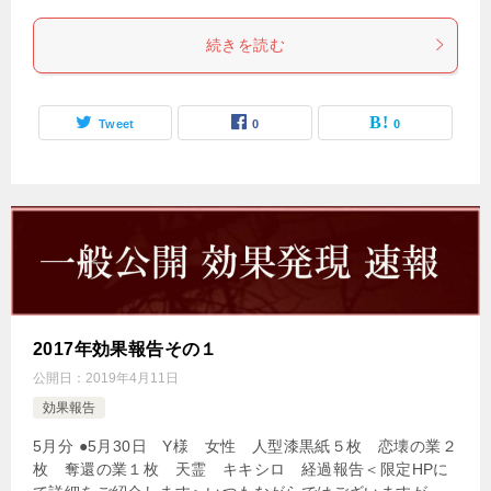
続きを読む
Tweet
0
0
2017年効果報告その１
公開日：
2019年4月11日
効果報告
5月分 ●5月30日 Y様 女性 人型漆黒紙５枚 恋壊の業２
枚 奪還の業１枚 天霊 キキシロ 経過報告＜限定HPに